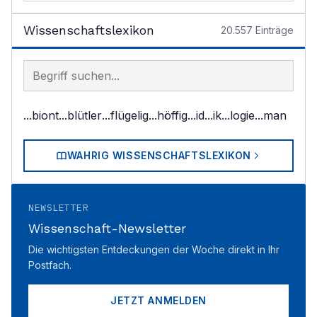
Wissenschaftslexikon
20.557
Einträge
Begriff im Lexikon suchen
...biont
...blütler
...flügelig
...höffig
...id
...ik
...logie
...man
WAHRIG WISSENSCHAFTSLEXIKON
NEWSLETTER
Wissenschaft-Newsletter
Die wichtigsten Entdeckungen der Woche direkt in Ihr
Postfach.
JETZT ANMELDEN