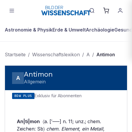
Astronomie & Physik
Erde & Umwelt
Archäologie
Gesundh
Startseite
/
Wissenschaftslexikon
/
A
/
Antimon
Antimon
A
Allgemein
Exklusiv für Abonnenten
BDW PLUS
An|ti|mon
〈a. [′–––] n. 11; unz.; chem.
Zeichen: Sb〉
chem. Element, ein Metall,