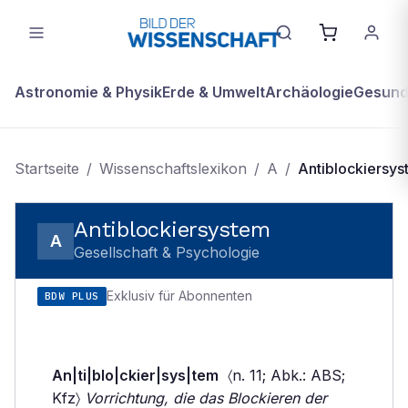
Astronomie & Physik
Erde & Umwelt
Archäologie
Gesundh
Startseite
/
Wissenschaftslexikon
/
A
/
Antiblockiersy
Antiblockiersystem
A
Gesellschaft & Psychologie
Exklusiv für Abonnenten
BDW PLUS
An|ti|blo|ckier|sys|tem
〈n. 11; Abk.: ABS;
Kfz〉
Vorrichtung, die das Blockieren der