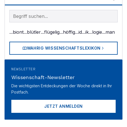
Begriff im Lexikon suchen
...biont
...blütler
...flügelig
...höffig
...id
...ik
...logie
...man
WAHRIG WISSENSCHAFTSLEXIKON
NEWSLETTER
Wissenschaft-Newsletter
Die wichtigsten Entdeckungen der Woche direkt in Ihr
Postfach.
JETZT ANMELDEN