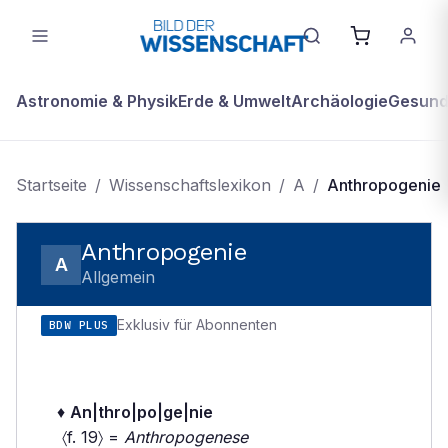
Astronomie & Physik
Erde & Umwelt
Archäologie
Gesundh
Startseite
/
Wissenschaftslexikon
/
A
/
Anthropogenie
Anthropogenie
A
Allgemein
Exklusiv für Abonnenten
BDW PLUS
♦
An|thro|po|ge|nie
〈f. 19〉 =
Anthropogenese