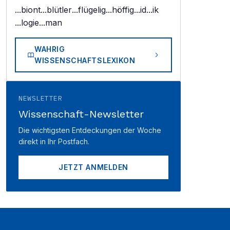
...biont
...blütler
...flügelig
...höffig
...id
...ik
...logie
...man
WAHRIG
WISSENSCHAFTSLEXIKON
NEWSLETTER
Wissenschaft-Newsletter
Die wichtigsten Entdeckungen der Woche
direkt in Ihr Postfach.
JETZT ANMELDEN