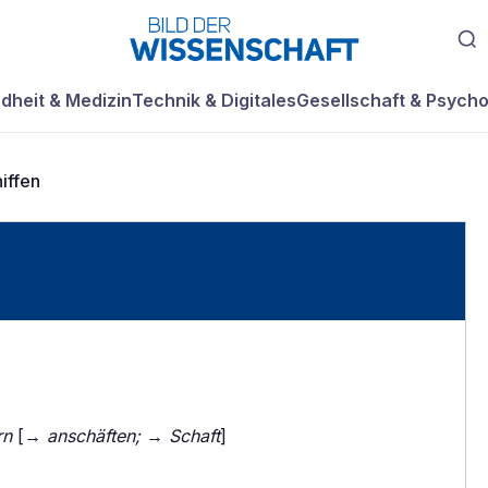
dheit & Medizin
Technik & Digitales
Gesellschaft & Psycho
iffen
rn
[→
anschäften;
→
Schaft
]