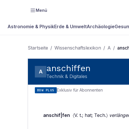
Menü
Astronomie & Physik
Erde & Umwelt
Archäologie
Gesun
Startseite
/
Wissenschaftslexikon
/
A
/
ansch
anschiffen
A
Technik & Digitales
Exklusiv für Abonnenten
BDW PLUS
anschif|fen
〈V. t.; hat; Tech.〉
verlänge