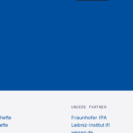
UNSERE PARTNER
hefte
Fraunhofer IPA
efte
Leibniz-Institut ifl
wissen.de