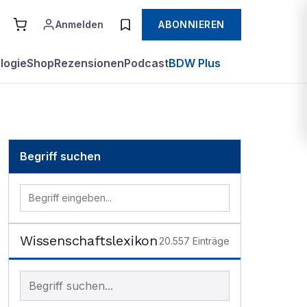
Anmelden
ABONNIEREN
logie
Shop
Rezensionen
Podcast
BDW Plus
Begriff suchen
Wissenschaftslexikon
20.557
Einträge
Begriff im Lexikon suchen