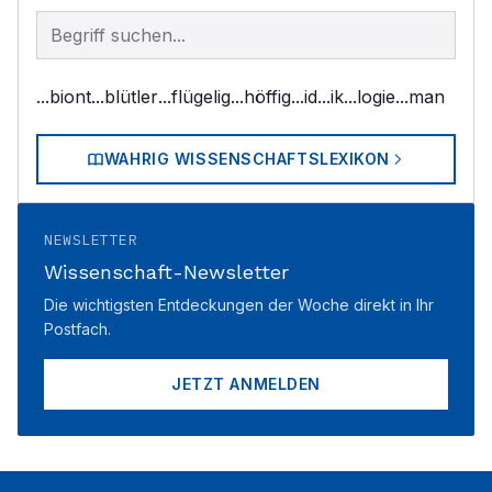
Begriff im Lexikon suchen
...biont
...blütler
...flügelig
...höffig
...id
...ik
...logie
...man
WAHRIG WISSENSCHAFTSLEXIKON
NEWSLETTER
Wissenschaft-Newsletter
Die wichtigsten Entdeckungen der Woche direkt in Ihr
Postfach.
JETZT ANMELDEN