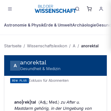
Astronomie & Physik
Erde & Umwelt
Archäologie
Gesundh
Startseite
/
Wissenschaftslexikon
/
A
/
anorektal
anorektal
A
Gesundheit & Medizin
Exklusiv für Abonnenten
BDW PLUS
ano|rek|tal
〈Adj.; Med.〉
zu After u.
Mastdarm gehörig, in der Umgebung von