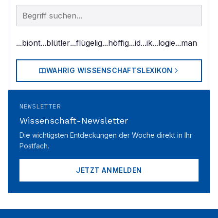
Begriff im Lexikon suchen
...biont
...blütler
...flügelig
...höffig
...id
...ik
...logie
...man
WAHRIG WISSENSCHAFTSLEXIKON
NEWSLETTER
Wissenschaft-Newsletter
Die wichtigsten Entdeckungen der Woche direkt in Ihr
Postfach.
JETZT ANMELDEN