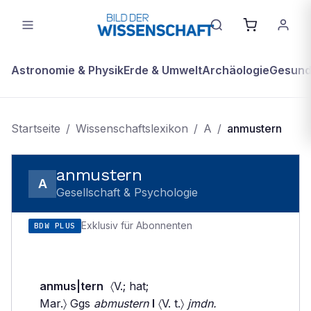
Astronomie & Physik
Erde & Umwelt
Archäologie
Gesundh
Startseite
/
Wissenschaftslexikon
/
A
/
anmustern
anmustern
A
Gesellschaft & Psychologie
Exklusiv für Abonnenten
BDW PLUS
anmus|tern
〈V.; hat;
Mar.〉 Ggs
abmustern
I
〈V. t.〉
jmdn.