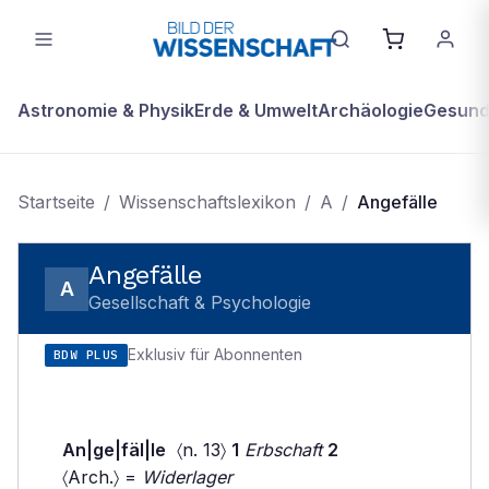
Astronomie & Physik
Erde & Umwelt
Archäologie
Gesundh
Startseite
/
Wissenschaftslexikon
/
A
/
Angefälle
Angefälle
A
Gesellschaft & Psychologie
Exklusiv für Abonnenten
BDW PLUS
An|ge|fäl|le
〈n. 13〉
1
Erbschaft
2
〈Arch.〉 =
Widerlager