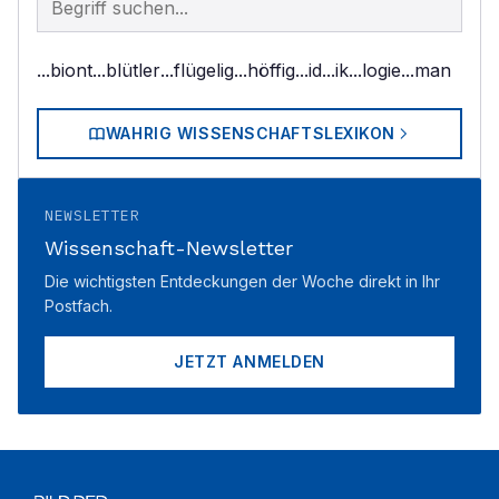
...biont
...blütler
...flügelig
...höffig
...id
...ik
...logie
...man
WAHRIG WISSENSCHAFTSLEXIKON
NEWSLETTER
Wissenschaft-Newsletter
Die wichtigsten Entdeckungen der Woche direkt in Ihr
Postfach.
JETZT ANMELDEN