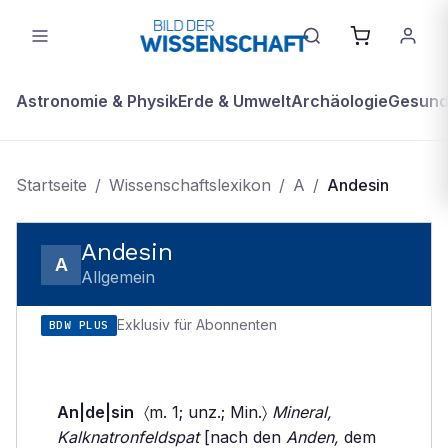
Astronomie & Physik
Erde & Umwelt
Archäologie
Gesundh
Startseite
/
Wissenschaftslexikon
/
A
/
Andesin
Andesin
A
Allgemein
Exklusiv für Abonnenten
BDW PLUS
An|de|sin
〈m. 1; unz.; Min.〉
Mineral,
Kalknatronfeldspat
[nach den
Anden,
dem