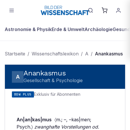
Astronomie & Physik
Erde & Umwelt
Archäologie
Gesundh
Startseite
/
Wissenschaftslexikon
/
A
/
Anankasmus
Anankasmus
A
Gesellschaft & Psychologie
Exklusiv für Abonnenten
BDW PLUS
An|an|kas|mus
〈m.; –, –kas|men;
Psych.〉
zwanghafte Vorstellungen od.