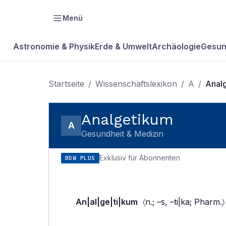
Menü
Astronomie & Physik
Erde & Umwelt
Archäologie
Gesun
Startseite
/
Wissenschaftslexikon
/
A
/
Anal
Analgetikum
A
Gesundheit & Medizin
Exklusiv für Abonnenten
BDW PLUS
An|al|ge|ti|kum
〈n.; –s, –ti|ka; Pharm.