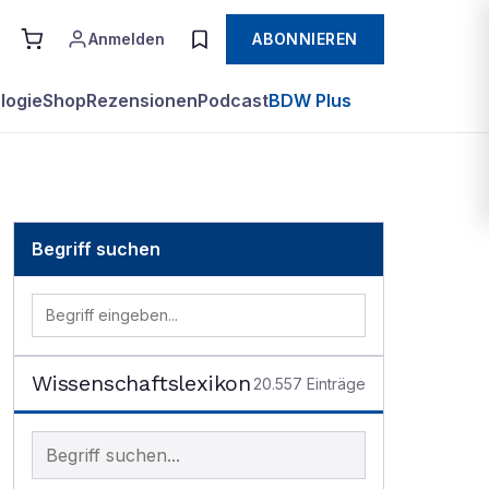
Anmelden
ABONNIEREN
logie
Shop
Rezensionen
Podcast
BDW Plus
Begriff suchen
Wissenschaftslexikon
20.557
Einträge
Begriff im Lexikon suchen