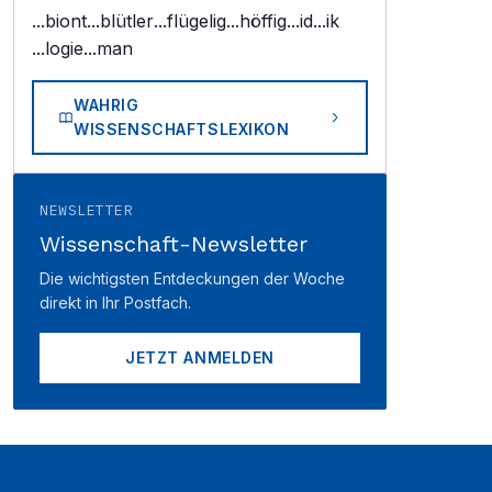
...biont
...blütler
...flügelig
...höffig
...id
...ik
...logie
...man
WAHRIG
WISSENSCHAFTSLEXIKON
NEWSLETTER
Wissenschaft-Newsletter
Die wichtigsten Entdeckungen der Woche
direkt in Ihr Postfach.
JETZT ANMELDEN