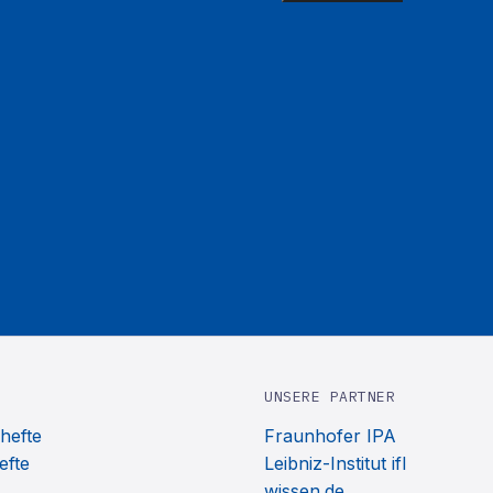
UNSERE PARTNER
hefte
Fraunhofer IPA
efte
Leibniz-Institut ifl
wissen.de