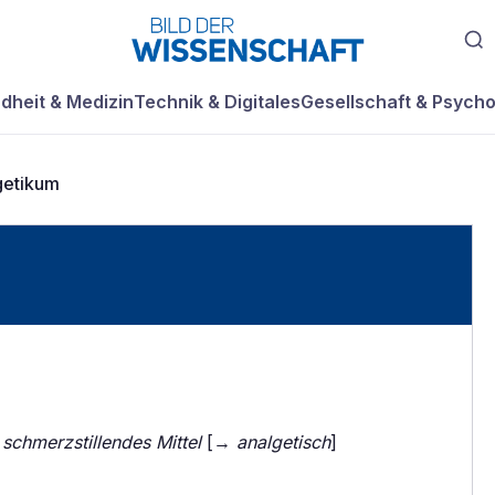
dheit & Medizin
Technik & Digitales
Gesellschaft & Psycho
getikum
〉
schmerzstillendes Mittel
[→
analgetisch
]