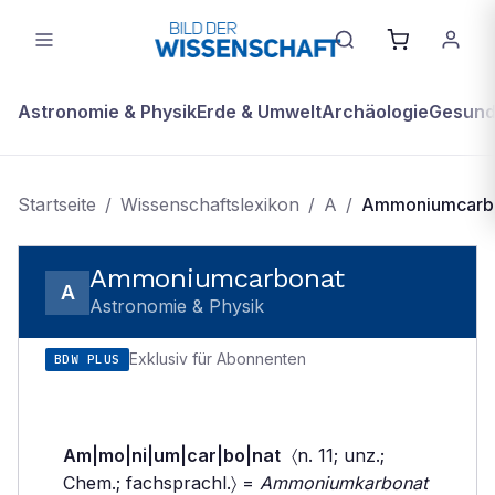
Astronomie & Physik
Erde & Umwelt
Archäologie
Gesundh
Startseite
/
Wissenschaftslexikon
/
A
/
Ammoniumcarb
Ammoniumcarbonat
A
Astronomie & Physik
Exklusiv für Abonnenten
BDW PLUS
Am|mo|ni|um|car|bo|nat
〈n. 11; unz.;
Chem.; fachsprachl.〉 =
Ammoniumkarbonat