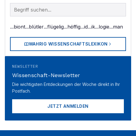
Begriff im Lexikon suchen
...biont
...blütler
...flügelig
...höffig
...id
...ik
...logie
...man
WAHRIG WISSENSCHAFTSLEXIKON
NEWSLETTER
Wissenschaft-Newsletter
Die wichtigsten Entdeckungen der Woche direkt in Ihr
Postfach.
JETZT ANMELDEN