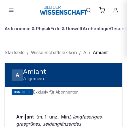
Astronomie & Physik
Erde & Umwelt
Archäologie
Gesundh
Startseite
/
Wissenschaftslexikon
/
A
/
Amiant
Amiant
A
Allgemein
Exklusiv für Abonnenten
BDW PLUS
Ami|ant
〈m. 1; unz.; Min.〉
langfaseriges,
grasgrünes, seidenglänzendes