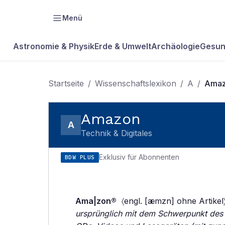
Menü
Astronomie & Physik
Erde & Umwelt
Archäologie
Gesun
Startseite
/
Wissenschaftslexikon
/
A
/
Ama
Amazon
A
Technik & Digitales
Exklusiv für Abonnenten
BDW PLUS
Ama|zon®
〈engl. [æmzn] ohne Artikel
ursprünglich mit dem Schwerpunkt des 