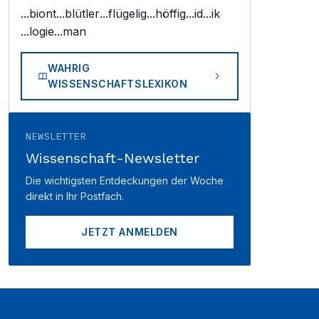
...biont
...blütler
...flügelig
...höffig
...id
...ik
...logie
...man
WAHRIG
WISSENSCHAFTSLEXIKON
NEWSLETTER
Wissenschaft-Newsletter
Die wichtigsten Entdeckungen der Woche
direkt in Ihr Postfach.
JETZT ANMELDEN