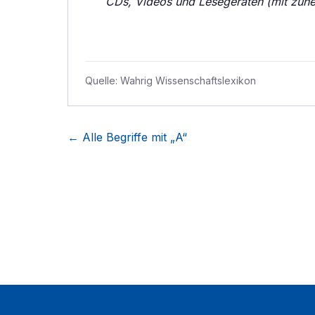
CDs, Videos und Lesegeräten (mit zun
Quelle:
Wahrig Wissenschaftslexikon
← Alle Begriffe mit „
A
“