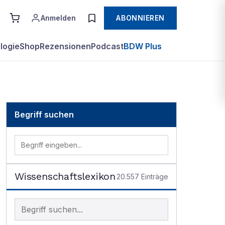
Anmelden
ABONNIEREN
logie
Shop
Rezensionen
Podcast
BDW Plus
Begriff suchen
Wissenschaftslexikon
20.557
Einträge
Begriff im Lexikon suchen