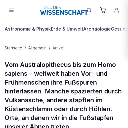
Astronomie & Physik
Erde & Umwelt
Archäologie
Gesundh
Startseite
/
Allgemein
/
Artikel
ALLGEMEIN
Vom Australopithecus bis zum Homo
Am Fuß der Geschichte
sapiens – weltweit haben Vor- und
Frühmenschen ihre Fußspuren
hinterlassen. Manche spazierten durch
Vulkanasche, andere stapften im
Küstenschlamm oder durch Höhlen.
Orte, an denen wir in die Fußstapfen
unserer Ahnen treten.