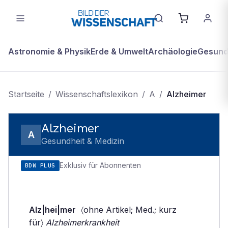
Astronomie & Physik
Erde & Umwelt
Archäologie
Gesundh
Startseite
/
Wissenschaftslexikon
/
A
/
Alzheimer
Alzheimer
A
Gesundheit & Medizin
Exklusiv für Abonnenten
BDW PLUS
Alz|hei|mer
〈ohne Artikel; Med.; kurz
für〉
Alzheimerkrankheit