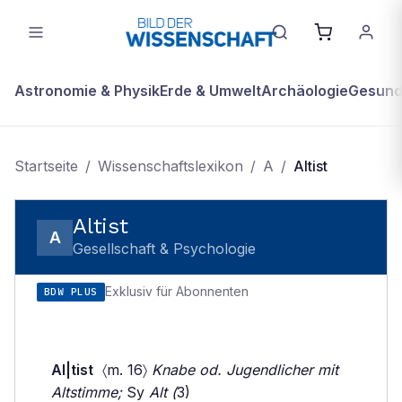
Astronomie & Physik
Erde & Umwelt
Archäologie
Gesundh
Startseite
/
Wissenschaftslexikon
/
A
/
Altist
Altist
A
Gesellschaft & Psychologie
Exklusiv für Abonnenten
BDW PLUS
Al|tist
〈m. 16〉
Knabe od. Jugendlicher mit
Altstimme;
Sy
Alt (
3)