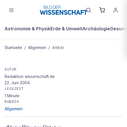
Astronomie & Physik
Erde & Umwelt
Archäologie
Gesundh
Startseite
/
Allgemein
/
Artikel
ALLGEMEIN
Als gröSStes Problem der WLAN-
AUTOR
Redaktion wissenschaft.de
Netze
22. Juni 2004
LESEZEIT
1
Minute
RUBRIK
Allgemein