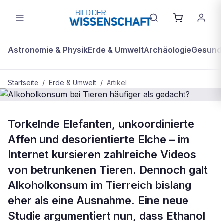
Astronomie & Physik
Erde & Umwelt
Archäologie
Gesundh
Startseite
/
Erde & Umwelt
/
Artikel
BDW Plus
ERDE & UMWELT
Torkelnde Elefanten, unkoordinierte
Alkoholkonsum bei Tieren häufiger
Affen und desorientierte Elche – im
als gedacht?
Internet kursieren zahlreiche Videos
von betrunkenen Tieren. Dennoch galt
Alkoholkonsum im Tierreich bislang
eher als eine Ausnahme. Eine neue
Studie argumentiert nun, dass Ethanol