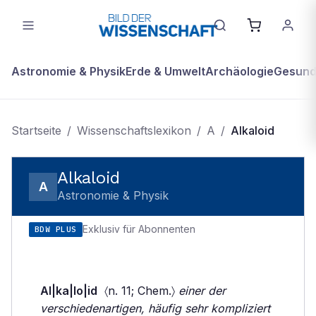
Astronomie & Physik
Erde & Umwelt
Archäologie
Gesundh
Startseite
/
Wissenschaftslexikon
/
A
/
Alkaloid
Alkaloid
A
Astronomie & Physik
Exklusiv für Abonnenten
BDW PLUS
Al|ka|lo|id
〈n. 11; Chem.〉
einer der
verschiedenartigen, häufig sehr kompliziert