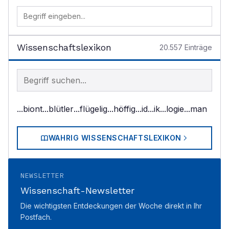
Wissenschaftslexikon
20.557
Einträge
Begriff im Lexikon suchen
...biont
...blütler
...flügelig
...höffig
...id
...ik
...logie
...man
WAHRIG WISSENSCHAFTSLEXIKON
NEWSLETTER
Wissenschaft-Newsletter
Die wichtigsten Entdeckungen der Woche direkt in Ihr
Postfach.