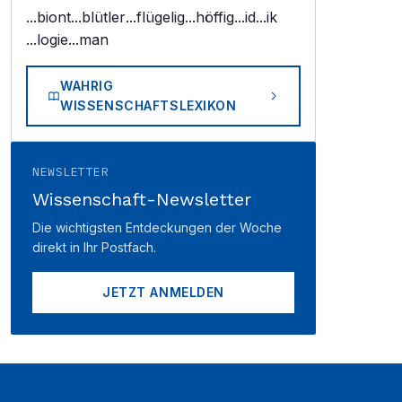
...biont
...blütler
...flügelig
...höffig
...id
...ik
...logie
...man
WAHRIG
WISSENSCHAFTSLEXIKON
NEWSLETTER
Wissenschaft-Newsletter
Die wichtigsten Entdeckungen der Woche
direkt in Ihr Postfach.
JETZT ANMELDEN