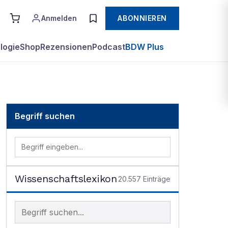
Anmelden
ABONNIEREN
logie
Shop
Rezensionen
Podcast
BDW Plus
Begriff suchen
Wissenschaftslexikon
20.557
Einträge
Begriff im Lexikon suchen