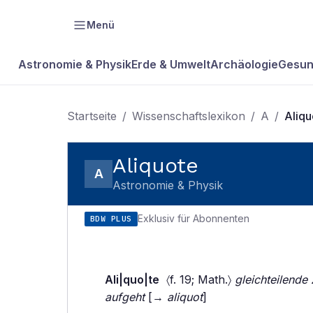
Menü
Astronomie & Physik
Erde & Umwelt
Archäologie
Gesun
Startseite
/
Wissenschaftslexikon
/
A
/
Aliqu
Aliquote
A
Astronomie & Physik
Exklusiv für Abonnenten
BDW PLUS
Ali|quo|te
〈f. 19; Math.〉
gleichteilende
aufgeht
[→
aliquot
]