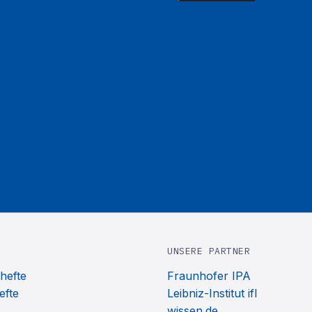
UNSERE PARTNER
hefte
Fraunhofer IPA
efte
Leibniz-Institut ifl
wissen.de