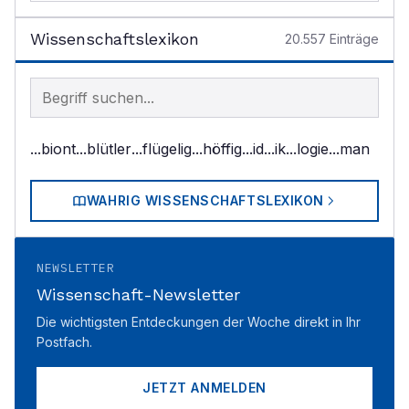
Wissenschaftslexikon
20.557
Einträge
Begriff im Lexikon suchen
...biont
...blütler
...flügelig
...höffig
...id
...ik
...logie
...man
WAHRIG WISSENSCHAFTSLEXIKON
NEWSLETTER
Wissenschaft-Newsletter
Die wichtigsten Entdeckungen der Woche direkt in Ihr
Postfach.
JETZT ANMELDEN