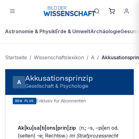
Astronomie & Physik
Erde & Umwelt
Archäologie
Gesundh
Startseite
/
Wissenschaftslexikon
/
A
/
Akkusationsprin
Akkusationsprinzip
A
Gesellschaft & Psychologie
Exklusiv für Abonnenten
BDW PLUS
Ak|ku|sa|ti|ons|prin|zip
〈n.; –s, –pi|en od.
(selten) –e; Rechtsw.〉
im Strafprozessrecht