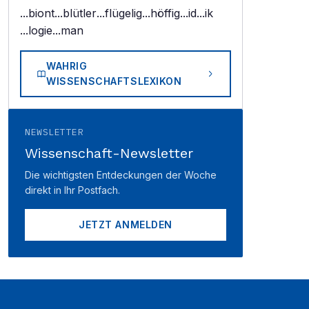
...biont
...blütler
...flügelig
...höffig
...id
...ik
...logie
...man
WAHRIG
WISSENSCHAFTSLEXIKON
NEWSLETTER
Wissenschaft-Newsletter
Die wichtigsten Entdeckungen der Woche
direkt in Ihr Postfach.
JETZT ANMELDEN