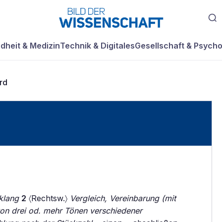
dheit & Medizin
Technik & Digitales
Gesellschaft & Psycho
rd
klang
2
〈Rechtsw.〉
Vergleich, Vereinbarung (mit
n drei od. mehr Tönen verschiedener