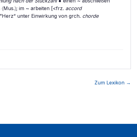
hlung nach der Stückzahl
● einen ~ abschließen
 〈Mus.〉; im ~ arbeiten [<frz.
accord
”Herz“ unter Einwirkung von grch.
chorde
Zum Lexikon →