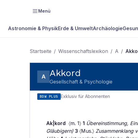
Menü
Astronomie & Physik
Erde & Umwelt
Archäologie
Gesun
Startseite
/
Wissenschaftslexikon
/
A
/
Akko
Akkord
A
Gesellschaft & Psychologie
Exklusiv für Abonnenten
BDW PLUS
Ak|kord
〈m. 1〉
1
Übereinstimmung, Ein
Gläubigern)
3
〈Mus.〉
Zusammenklang vo