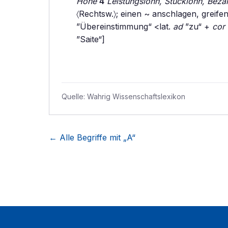
Höhe
4
Leistungslohn, Stücklohn, Beza
〈Rechtsw.〉; einen ~ anschlagen, greifen
”Übereinstimmung“ <lat.
ad
”zu“ +
cor
”Saite“]
Quelle:
Wahrig Wissenschaftslexikon
← Alle Begriffe mit „
A
“