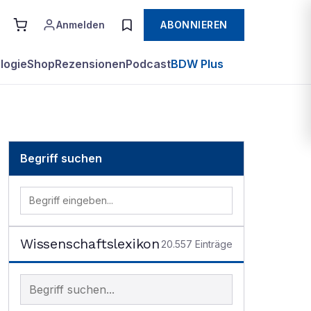
Anmelden
ABONNIEREN
logie
Shop
Rezensionen
Podcast
BDW Plus
Begriff suchen
Wissenschaftslexikon
20.557
Einträge
Begriff im Lexikon suchen