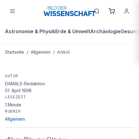
Astronomie & Physik
Erde & Umwelt
Archäologie
Gesundh
Startseite
/
Allgemein
/
Artikel
ALLGEMEIN
Ahnenforscher, WDO und Welt der
AUTOR
DAMALS-Redaktion
Wunder
01. April 1998
LESEZEIT
1
Minute
RUBRIK
Allgemein