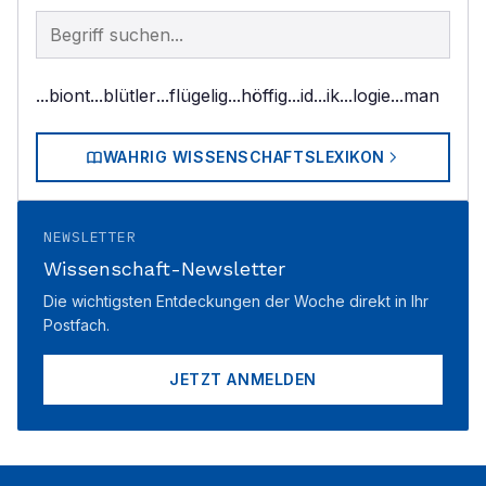
Begriff im Lexikon suchen
...biont
...blütler
...flügelig
...höffig
...id
...ik
...logie
...man
WAHRIG WISSENSCHAFTSLEXIKON
NEWSLETTER
Wissenschaft-Newsletter
Die wichtigsten Entdeckungen der Woche direkt in Ihr
Postfach.
JETZT ANMELDEN