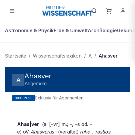
Astronomie & Physik
Erde & Umwelt
Archäologie
Gesundh
Startseite
/
Wissenschaftslexikon
/
A
/
Ahasver
Ahasver
A
Allgemein
Exklusiv für Abonnenten
BDW PLUS
Ahas|ver
〈a. [–vr] m.; –, –s od. –
e〉 oV
Ahasverus
I
〈veraltet〉
ruhe–, rastlos