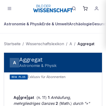
Astronomie & Physik
Erde & Umwelt
Archäologie
Gesundh
Startseite
/
Wissenschaftslexikon
/
A
/
Aggregat
Aggregat
A
Astronomie & Physik
Exklusiv für Abonnenten
BDW PLUS
Ag|gre|gat
〈n. 11〉
1
Anhäufung,
mehrgliedriges Ganzes
2
〈Math.〉
durch ”+“