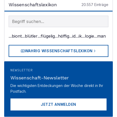
Wissenschaftslexikon
20.557
Einträge
Begriff im Lexikon suchen
...biont
...blütler
...flügelig
...höffig
...id
...ik
...logie
...man
WAHRIG WISSENSCHAFTSLEXIKON
NEWSLETTER
Wissenschaft-Newsletter
Die wichtigsten Entdeckungen der Woche direkt in Ihr
Postfach.
JETZT ANMELDEN