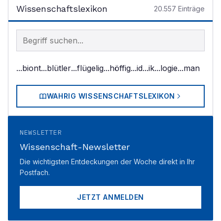
Wissenschaftslexikon
20.557
Einträge
Begriff im Lexikon suchen
...biont
...blütler
...flügelig
...höffig
...id
...ik
...logie
...man
WAHRIG WISSENSCHAFTSLEXIKON
NEWSLETTER
Wissenschaft-Newsletter
Die wichtigsten Entdeckungen der Woche direkt in Ihr
Postfach.
JETZT ANMELDEN