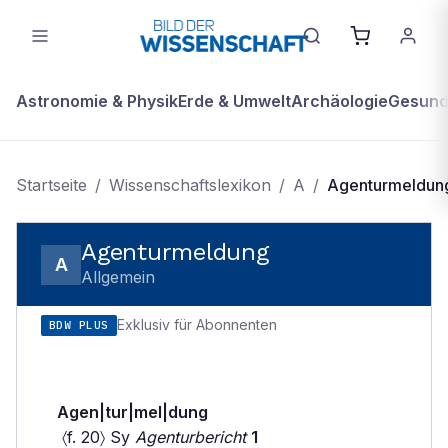
Astronomie & Physik
Erde & Umwelt
Archäologie
Gesundh
Startseite
/
Wissenschaftslexikon
/
A
/
Agenturmeldun
Agenturmeldung
A
Allgemein
Exklusiv für Abonnenten
BDW PLUS
Agen|tur|mel|dung
〈f. 20〉 Sy
Agenturbericht
1