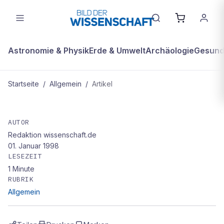
Astronomie & Physik
Erde & Umwelt
Archäologie
Gesundh
Startseite
/
Allgemein
/
Artikel
ALLGEMEIN
Affen tricksen Wilderer aus
AUTOR
Redaktion wissenschaft.de
01. Januar 1998
LESEZEIT
1
Minute
RUBRIK
Allgemein