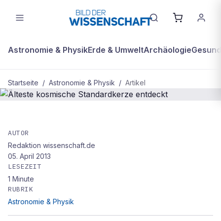
Astronomie & Physik
Erde & Umwelt
Archäologie
Gesundh
Startseite
/
Astronomie & Physik
/
Artikel
ASTRONOMIE & PHYSIK
Älteste kosmische Standardkerze
AUTOR
Redaktion wissenschaft.de
entdeckt
05. April 2013
LESEZEIT
1
Minute
RUBRIK
Astronomie & Physik