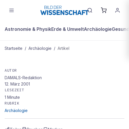
Astronomie & Physik
Erde & Umwelt
Archäologie
Gesundh
Startseite
/
Archäologie
/
Artikel
ARCHÄOLOGIE
Älteste islamische Inschrift in
AUTOR
DAMALS-Redaktion
Ägypten entdeckt
12. März 2001
LESEZEIT
1
Minute
RUBRIK
Archäologie