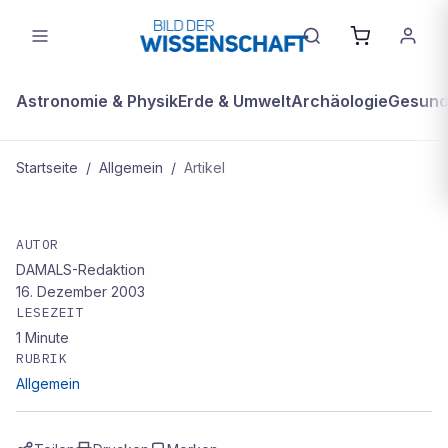
Astronomie & Physik
Erde & Umwelt
Archäologie
Gesundh
Startseite
/
Allgemein
/
Artikel
ALLGEMEIN
Älteste Genitalien entdeckt
AUTOR
DAMALS-Redaktion
16. Dezember 2003
LESEZEIT
1
Minute
RUBRIK
Allgemein