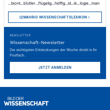
...biont
...blütler
...flügelig
...höffig
...id
...ik
...logie
...man
WAHRIG WISSENSCHAFTSLEXIKON
NEWSLETTER
Wissenschaft-Newsletter
Die wichtigsten Entdeckungen der Woche direkt in Ihr
Postfach.
JETZT ANMELDEN