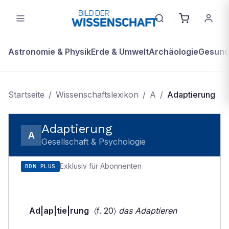
Astronomie & Physik
Erde & Umwelt
Archäologie
Gesundh
Startseite
/
Wissenschaftslexikon
/
A
/
Adaptierung
Adaptierung
A
Gesellschaft & Psychologie
Exklusiv für Abonnenten
BDW PLUS
Ad|ap|tie|rung
〈f. 20〉
das Adaptieren