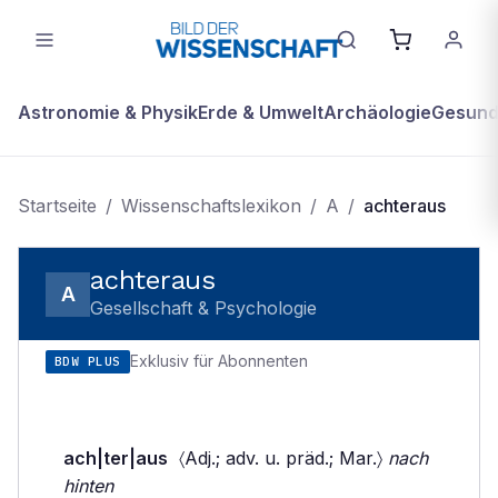
Astronomie & Physik
Erde & Umwelt
Archäologie
Gesundh
Startseite
/
Wissenschaftslexikon
/
A
/
achteraus
achteraus
A
Gesellschaft & Psychologie
Exklusiv für Abonnenten
BDW PLUS
ach|ter|aus
〈Adj.; adv. u. präd.; Mar.〉
nach
hinten