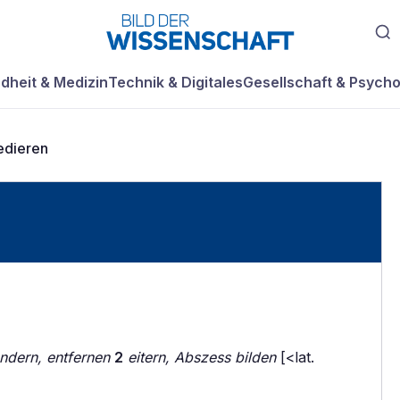
dheit & Medizin
Technik & Digitales
Gesellschaft & Psycho
edieren
ndern, entfernen
2
eitern, Abszess bilden
[<lat.