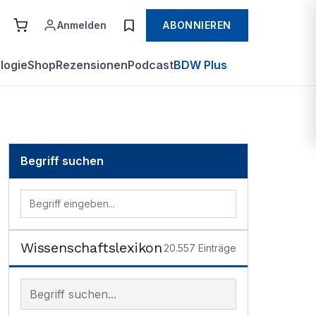
Anmelden
ABONNIEREN
logie
Shop
Rezensionen
Podcast
BDW Plus
Begriff suchen
Wissenschaftslexikon
20.557
Einträge
Begriff im Lexikon suchen