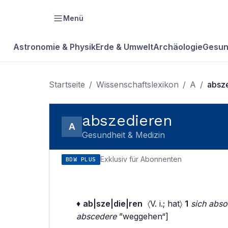
Menü
Astronomie & Physik
Erde & Umwelt
Archäologie
Gesun
Startseite
/
Wissenschaftslexikon
/
A
/
absz
abszedieren
A
Gesundheit & Medizin
Exklusiv für Abonnenten
BDW PLUS
♦
ab|sze|die|ren
〈V. i.; hat〉
1
sich abso
abscedere
”weggehen“]