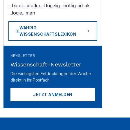
...biont
...blütler
...flügelig
...höffig
...id
...ik
...logie
...man
WAHRIG
WISSENSCHAFTSLEXIKON
NEWSLETTER
Wissenschaft-Newsletter
Die wichtigsten Entdeckungen der Woche
direkt in Ihr Postfach.
JETZT ANMELDEN