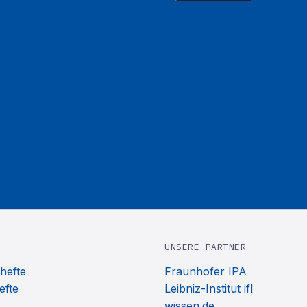
UNSERE PARTNER
hefte
Fraunhofer IPA
efte
Leibniz-Institut ifl
wissen.de