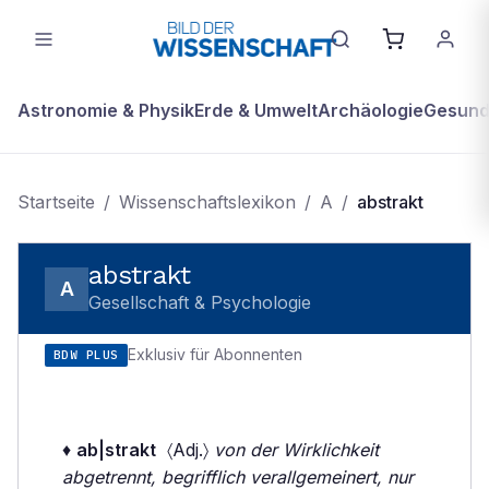
Astronomie & Physik
Erde & Umwelt
Archäologie
Gesundh
Startseite
/
Wissenschaftslexikon
/
A
/
abstrakt
abstrakt
A
Gesellschaft & Psychologie
Exklusiv für Abonnenten
BDW PLUS
♦
ab|strakt
〈Adj.〉
von der Wirklichkeit
abgetrennt, begrifflich verallgemeinert, nur