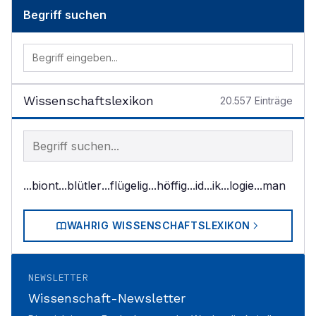
Begriff suchen
Wissenschaftslexikon
20.557
Einträge
Begriff im Lexikon suchen
...biont
...blütler
...flügelig
...höffig
...id
...ik
...logie
...man
WAHRIG WISSENSCHAFTSLEXIKON
NEWSLETTER
Wissenschaft-Newsletter