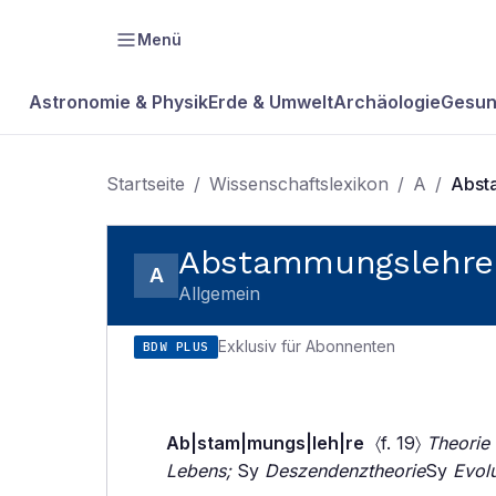
Menü
Astronomie & Physik
Erde & Umwelt
Archäologie
Gesun
Startseite
/
Wissenschaftslexikon
/
A
/
Abst
Abstammungslehre
A
Allgemein
Exklusiv für Abonnenten
BDW PLUS
Ab|stam|mungs|leh|re
〈f. 19〉
Theorie
Lebens;
Sy
Deszendenztheorie
Sy
Evolu