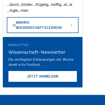
...biont
...blütler
...flügelig
...höffig
...id
...ik
...logie
...man
WAHRIG
WISSENSCHAFTSLEXIKON
NEWSLETTER
Wissenschaft-Newsletter
Die wichtigsten Entdeckungen der Woche
direkt in Ihr Postfach.
JETZT ANMELDEN