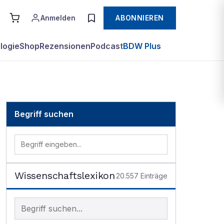
Anmelden
ABONNIEREN
logie
Shop
Rezensionen
Podcast
BDW Plus
Begriff suchen
Wissenschaftslexikon
20.557
Einträge
Begriff im Lexikon suchen