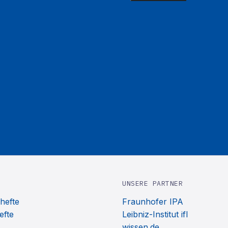
UNSERE PARTNER
hefte
Fraunhofer IPA
efte
Leibniz-Institut ifl
wissen.de