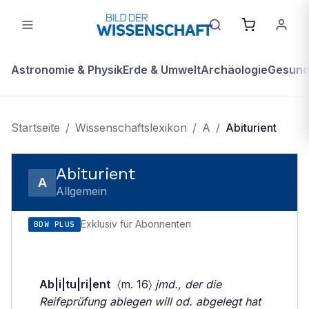
Astronomie & Physik
Erde & Umwelt
Archäologie
Gesundh
Startseite
/
Wissenschaftslexikon
/
A
/
Abiturient
Abiturient
A
Allgemein
Exklusiv für Abonnenten
BDW PLUS
Ab|i|tu|ri|ent
〈m. 16〉
jmd., der die
Reifeprüfung ablegen will od. abgelegt hat