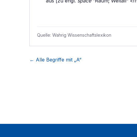
aus [zu engl.
space
”Raum; Weltall“ <f
Quelle:
Wahrig Wissenschaftslexikon
← Alle Begriffe mit „
A
“