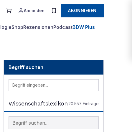
Anmelden
ABONNIEREN
logie
Shop
Rezensionen
Podcast
BDW Plus
Begriff suchen
Wissenschaftslexikon
20.557
Einträge
Begriff im Lexikon suchen