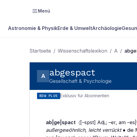
Menü
Astronomie & Physik
Erde & Umwelt
Archäologie
Gesun
Startseite
/
Wissenschaftslexikon
/
A
/
abge
abgespact
A
Gesellschaft & Psychologie
Exklusiv für Abonnenten
BDW PLUS
ab|ge|spact
〈[–spst] Adj.; –er, am –es
außergewöhnlich, leicht verrückt
● die M