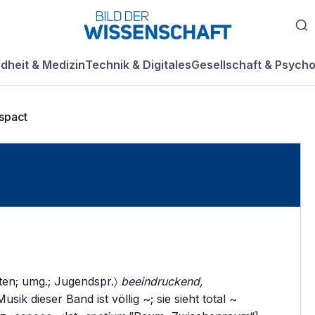
dheit & Medizin
Technik & Digitales
Gesellschaft & Psycho
spact
|ten; umg.; Jugendspr.〉
beeindruckend,
usik dieser Band ist völlig ~; sie sieht total ~