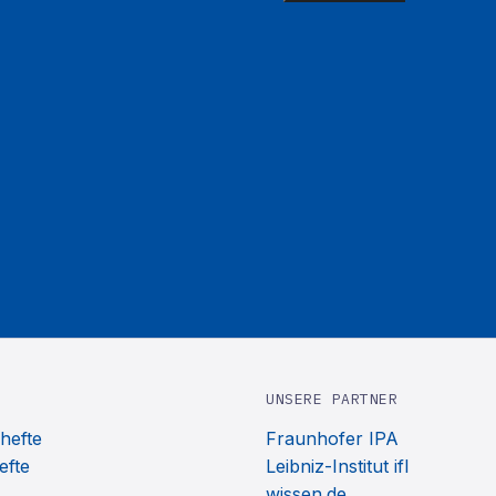
UNSERE PARTNER
hefte
Fraunhofer IPA
efte
Leibniz-Institut ifl
wissen.de