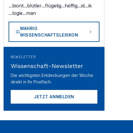
...biont
...blütler
...flügelig
...höffig
...id
...ik
...logie
...man
WAHRIG
WISSENSCHAFTSLEXIKON
NEWSLETTER
Wissenschaft-Newsletter
Die wichtigsten Entdeckungen der Woche
direkt in Ihr Postfach.
JETZT ANMELDEN