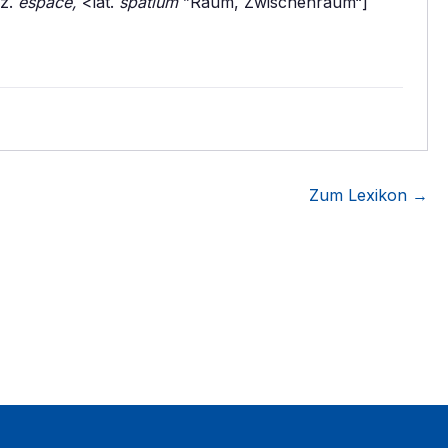
rz.
espace,
<lat.
spatium
”Raum, Zwischenraum“]
Zum Lexikon →