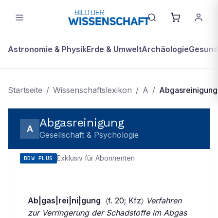
Astronomie & Physik
Erde & Umwelt
Archäologie
Gesundh
Startseite
/
Wissenschaftslexikon
/
A
/
Abgasreinigung
Abgasreinigung
A
Gesellschaft & Psychologie
Exklusiv für Abonnenten
BDW PLUS
Ab|gas|rei|ni|gung
〈f. 20; Kfz〉
Verfahren
zur Verringerung der Schadstoffe im Abgas