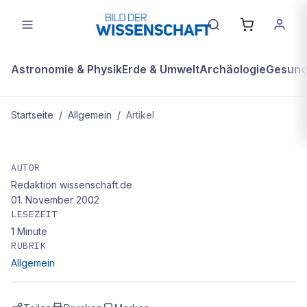
Astronomie & Physik
Erde & Umwelt
Archäologie
Gesundh
Startseite
/
Allgemein
/
Artikel
ALLGEMEIN
Abfallentsorgung unterbrochen
AUTOR
Redaktion wissenschaft.de
01. November 2002
LESEZEIT
1
Minute
RUBRIK
Allgemein