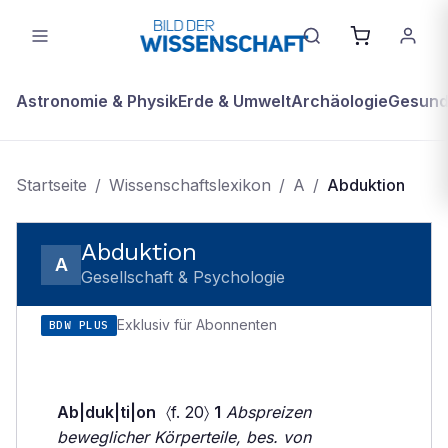
Astronomie & Physik
Erde & Umwelt
Archäologie
Gesundh
Startseite
/
Wissenschaftslexikon
/
A
/
Abduktion
Abduktion
A
Gesellschaft & Psychologie
Exklusiv für Abonnenten
BDW PLUS
Ab|duk|ti|on
〈f. 20〉
1
Abspreizen
beweglicher Körperteile, bes. von