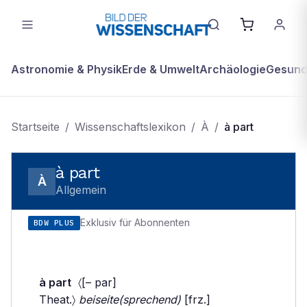
Astronomie & Physik
Erde & Umwelt
Archäologie
Gesundh
Startseite
/
Wissenschaftslexikon
/
À
/
à part
à part
À
Allgemein
Exklusiv für Abonnenten
BDW PLUS
à part
〈[– par]
Theat.〉
beiseite(sprechend)
[frz.]