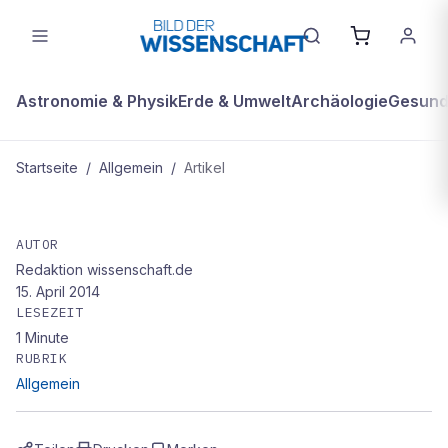
Astronomie & Physik
Erde & Umwelt
Archäologie
Gesundh
Startseite
/
Allgemein
/
Artikel
ALLGEMEIN
8 Nachrichten
AUTOR
Redaktion wissenschaft.de
15. April 2014
LESEZEIT
1
Minute
RUBRIK
Allgemein