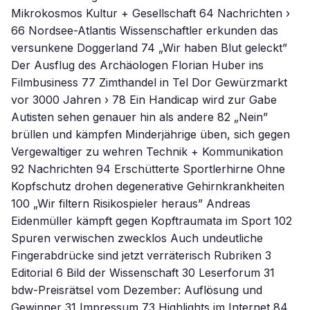
Mikrokosmos Kultur + Gesellschaft 64 Nachrichten ›
66 Nordsee-Atlantis Wissenschaftler erkunden das
versunkene Doggerland 74 „Wir haben Blut geleckt”
Der Ausflug des Archäologen Florian Huber ins
Filmbusiness 77 Zimthandel in Tel Dor Gewürzmarkt
vor 3000 Jahren › 78 Ein Handicap wird zur Gabe
Autisten sehen genauer hin als andere 82 „Nein”
brüllen und kämpfen Minderjährige üben, sich gegen
Vergewaltiger zu wehren Technik + Kommunikation
92 Nachrichten 94 Erschütterte Sportlerhirne Ohne
Kopfschutz drohen degenerative Gehirnkrankheiten
100 „Wir filtern Risikospieler heraus” Andreas
Eidenmüller kämpft gegen Kopftraumata im Sport 102
Spuren verwischen zwecklos Auch undeutliche
Fingerabdrücke sind jetzt verräterisch Rubriken 3
Editorial 6 Bild der Wissenschaft 30 Leserforum 31
bdw-Preisrätsel vom Dezember: Auflösung und
Gewinner 31 Impressum 73 Highlights im Internet 84