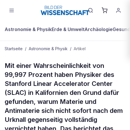
Astronomie & Physik
Erde & Umwelt
Archäologie
Gesundh
Startseite
/
Astronomie & Physik
/
Artikel
ASTRONOMIE & PHYSIK
Mit einer Wahrscheinlichkeit von
600-köpfiges Physikerteam beweist,
99,997 Prozent haben Physiker des
warum es Materie im Universum
Stanford Linear Accelerator Center
gibt
(SLAC) in Kalifornien den Grund dafür
gefunden, warum Materie und
Antimaterie sich nicht sofort nach dem
Urknall gegenseitig vollständig
vernichtet haben. Das berichtet das