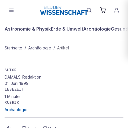
Astronomie & Physik
Erde & Umwelt
Archäologie
Gesundh
Startseite
/
Archäologie
/
Artikel
ARCHÄOLOGIE
3. Etappe: Ungeöffnete Gräber und
AUTOR
DAMALS-Redaktion
staubige Gesichter
01. Juni 1999
LESEZEIT
1
Minute
RUBRIK
Archäologie