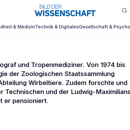
dheit & Medizin
Technik & Digitales
Gesellschaft & Psycho
eograf und Tropenmediziner. Von 1974 bis
iologe,
logie der Zoologischen Staatssammlung
Abteilung Wirbeltiere. Zudem forschte und
der Technischen und der Ludwig-Maximilian
t er pensioniert.