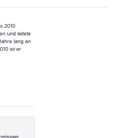
is 2010
n und leitete
Jahre lang an
10 ist er
bnissen