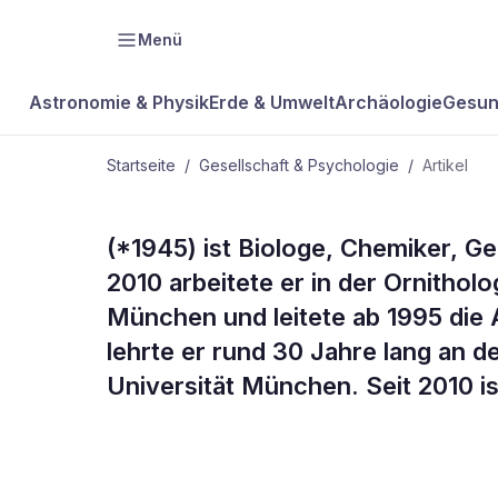
Menü
Astronomie & Physik
Erde & Umwelt
Archäologie
Gesun
Startseite
/
Gesellschaft & Psychologie
/
Artikel
GESELLSCHAFT & PSYCHOLOGIE
(*1945) ist Biologe, Chemiker, G
(*1945) ist B
2010 arbeitete er in der Ornitho
München und leitete ab 1995 die 
Chemiker,
lehrte er rund 30 Jahre lang an 
Universität München. Seit 2010 is