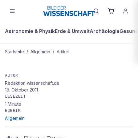
Astronomie & Physik
Erde & Umwelt
Archäologie
Gesundh
Startseite
/
Allgemein
/
Artikel
ALLGEMEIN
1
AUTOR
Redaktion wissenschaft.de
18. Oktober 2011
LESEZEIT
1
Minute
RUBRIK
Allgemein